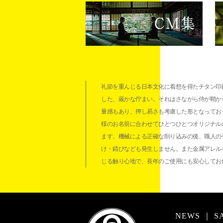
礼節を重んじる日本文化に着想を得たチタン印鑑
した、厳かな佇まい。それはさながら侍が鞘か
量感もあり、押し易さも考慮した形となっておりま
様のお名前に合わせてひとつひとつオリジナル
ます。機械による正確な削り込みの後、職人の
け・錆びなども発生しません。また金属アレル
じる触り心地で、長年のご使用にも安心してお
NEWS
｜
S