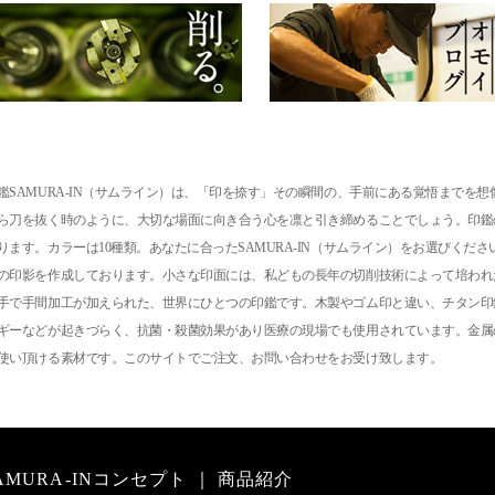
SAMURA-IN（サムライン）は、「印を捺す」その瞬間の、手前にある覚悟までを
ら刀を抜く時のように、大切な場面に向き合う心を凛と引き締めることでしょう。印鑑
す。カラーは10種類。あなたに合ったSAMURA-IN（サムライン）をお選びください
の印影を作成しております。小さな印面には、私どもの長年の切削技術によって培われ
手で手間加工が加えられた、世界にひとつの印鑑です。木製やゴム印と違い、チタン印
ギーなどが起きづらく、抗菌・殺菌効果があり医療の現場でも使用されています。金属
使い頂ける素材です。このサイトでご注文、お問い合わせをお受け致します。
AMURA-INコンセプト
｜
商品紹介