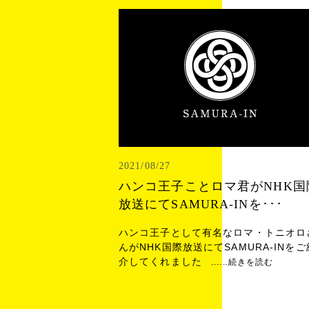
2021/08/27
ハンコ王子ことロマ君がNHK国
放送にてSAMURA-INを･･･
ハンコ王子として有名なロマ・トニオロ
んがNHK国際放送にてSAMURA-INをご
介してくれました
......続きを読む