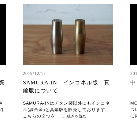
2019/12/17
20
際
SAMURA-IN インコネル版 真
中
鍮版について
さ
SAMURA-INはチタン製以外にもインコネ
M
紹
ル(調合金)と真鍮版を販売しております。
つ
こちらの２つを
に
......続きを読む