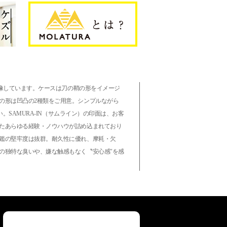
想像しています。ケースは刀の鞘の形をイメージ
の形は凹凸の2種類をご用意。シンプルながら
。SAMURA-IN（サムライン）の印面は、お客
たあらゆる経験・ノウハウが詰め込まれており
鑑の堅牢度は抜群。耐久性に優れ、摩耗・欠
の独特な臭いや、嫌な触感もなく〝安心感"を感