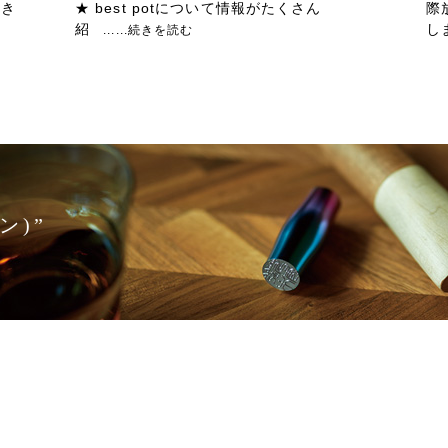
だき
★ best potについて情報がたくさん
際
紹
し
......続きを読む
ン)”