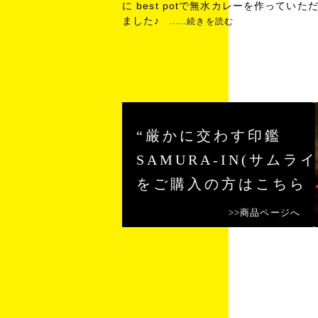
に best potで無水カレーを作っていた
ました♪
......続きを読む
“厳かに交わす印鑑
SAMURA-IN(サムライ
をご購入の方はこちら
>>商品ページへ