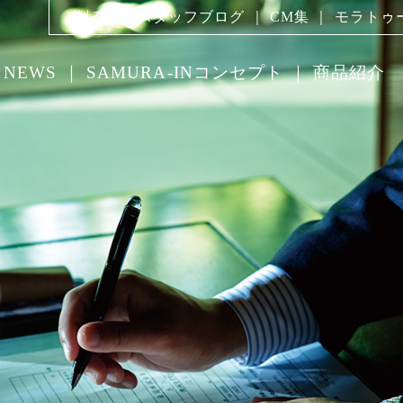
"削る"
｜
スタッフブログ
｜
CM集
｜
モラトゥ
NEWS
｜
SAMURA-INコンセプト
｜
商品紹介